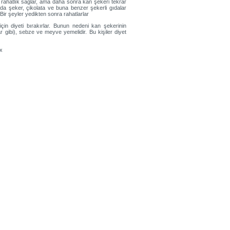
rahatlık sağlar, ama daha sonra kan şekeri tekrar
a şeker, çikolata ve buna benzer şekerli gıdalar
 Bir şeyler yedikten sonra rahatlarlar
için diyeti bırakırlar. Bunun nedeni kan şekerinin
 gibi), sebze ve meyve yemelidir. Bu kişiler diyet
x