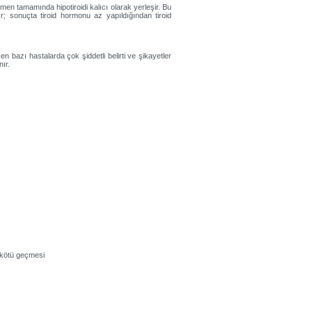
men tamamında hipotiroidi kalıcı olarak yerleşir. Bu
r; sonuçta tiroid hormonu az yapıldığından tiroid
en bazı hastalarda çok şiddetli belirti ve şikayetler
nır.
 kötü geçmesi