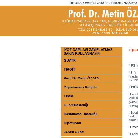
TİROİD, ZEHİRLİ GUATR, TİROİT, HASİMO
İYOT DAMLASI ZAYIFLATMAZ
ÜŞÜM
SAKIN KULLANMAYIN
GUATR
ÜŞÜM
TIROIT
Üşüme
yaşla
Prof. Dr. Metin ÖZATA
Bu n
Yayımlanmış Kitaplar
ÜŞÜM
Tiroi
Tiroid
durum
yavaş
Guatr Hastalığı
yavaş
Hipot
Hashimoto Hastalığı
yükse
tiroid
Hipotiroidi
Tiroi
Zehirli Guatr
Tiroid