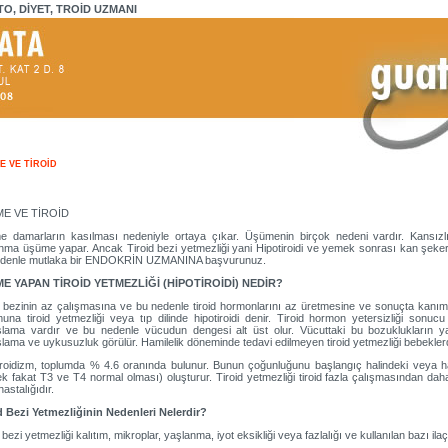
TO, DİYET, TROİD UZMANI
E VE TİROİD
E VE TİROİD
 damarların kasılması nedeniyle ortaya çıkar. Üşümenin birçok nedeni vardır. Kansızlık,
nma üşüme yapar. Ancak Tiroid bezi yetmezliği yani Hipotiroidi ve yemek sonrası kan şeker
edenle mutlaka bir ENDOKRİN UZMANINA başvurunuz.
E YAPAN TİROİD YETMEZLİĞİ (HİPOTİROİDİ) NEDİR?
d bezinin az çalışmasına ve bu nedenle tiroid hormonlarını az üretmesine ve sonuçta kanım
una tiroid yetmezliği veya tıp dilinde hipotiroidi denir. Tiroid hormon yetersizliği so
lama vardır ve bu nedenle vücudun dengesi alt üst olur. Vücuttaki bu bozuklukların ya
lama ve uykusuzluk görülür. Hamilelik döneminde tedavi edilmeyen tiroid yetmezliği bebeklerd
iroidizm, toplumda % 4.6 oranında bulunur. Bunun çoğunluğunu başlangıç halindeki veya ha
k fakat T3 ve T4 normal olması) oluşturur. Tiroid yetmezliği tiroid fazla çalışmasından da
 hastalığıdır.
d Bezi Yetmezliğinin Nedenleri Nelerdir?
 bezi yetmezliği kalıtım, mikroplar, yaşlanma, iyot eksikliği veya fazlalığı ve kullanılan bazı ila