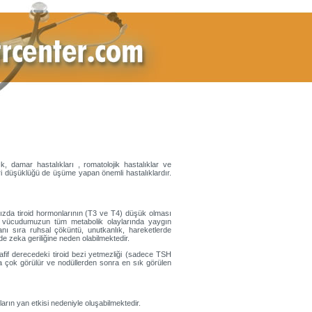
 damar hastalıkları , romatolojik hastalıklar ve
i düşüklüğü de üşüme yapan önemli hastalıklardır.
ızda tiroid hormonlarının (T3 ve T4) düşük olması
nucu vücudumuzun tüm metabolik olaylarında yaygın
nı sıra ruhsal çöküntü, unutkanlık, hareketlerde
e zeka geriliğine neden olabilmektedir.
fif derecedeki tiroid bezi yetmezliği (sadece TSH
ha çok görülür ve nodüllerden sonra en sık görülen
çların yan etkisi nedeniyle oluşabilmektedir.