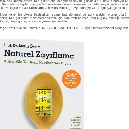
inde pek düşme olmaz. Kan şekeri düşünce yenen şekerli gıdalar 30-60 dakika süreyle bir 
. Sonunda bu kişiler gün içinde kan şekerinde yükselme ve düşmeler yaşar ve bol miktard
rler. Bu kişiler sabah kalktıklarında huzursuzdurlar, kavga etmeye ve tartışmaya eğilimlidirler.
kilolu kişiler ise diyete başladıktan sonra, baş dönmesi ve açlık atakları ortaya çıktığı 
sidir. Kan şekerinin düşmesini önlemek için, tam tahıl ürünleri (tam buğday ekmeği, çavdar
ken üç ana öğün üç ara öğün yemek yemelidirler.
açla Prof Dr Metin Özata'nın METABOLİZMA DİYETİ VE Gİ diyeti isimli kitaplarını okuyunuz