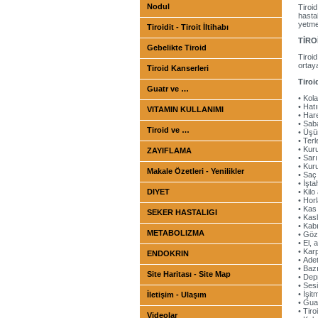
Nodul
Tiroi
hasta
yetmez
Tiroidit - Tiroit İltihabı
TİRO
Gebelikte Tiroid
Tiroid
ortaya
Tiroid Kanserleri
Tiroi
Guatr ve …
• Kola
• Hat
VITAMIN KULLANIMI
• Har
• Sab
Tiroid ve …
• Üşü
• Ter
• Kur
ZAYIFLAMA
• Sarı
• Kuru
Makale Özetleri - Yenilikler
• Saç
• İşt
DIYET
• Kil
• Hor
• Kas
SEKER HASTALIGI
• Kas
• Kab
METABOLIZMA
• Göz
• El, 
• Kar
ENDOKRIN
• Ade
• Baz
Site Haritası - Site Map
• Dep
• Ses
• İşi
İletişim - Ulaşım
• Gua
• Tir
Videolar