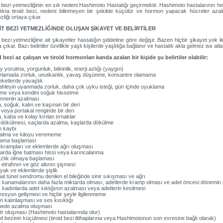
d bezi yetmezliğinin en sık nedeni Hashimoto Hastalığı geçirmektir. Hashimoto hastalarının he
lıkta tiroid bezi, nedeni bilinmeyen bir şekilde küçülür ve hormon yapacak hücreler azalı
liği ortaya çıkar.
İT BEZİ YETMEZLİĞİNDE OLUŞAN ŞİKAYET VE BELİRTİLER
 bezi yetmezliğine ait şikayetler hastalığın şiddetine göre değişir. Bazen hiçbir şikayet yok ik
 çıkar. Bazı belirtiler özellikle yaşlı kişilerde yaşlılığa bağlanır ve hastalık akla gelmez ise atla
d bezi az çalışan ve tiroid hormonları kanda azalan bir kişide şu belirtiler olabilir:
y yorulma, yorgunluk, bitkinlik, enerji azlığı (yaygın)
ırlamada zorluk, unutkanlık, yavaş düşünme, konsantre olamama
eketlerde yavaşlık
ahleyin uyanmada zorluk, daha çok uyku isteği, gün içinde uyuklama
me veya kendini soğuk hissetme
lemenin azalması
u, soğuk, kalın ve kaşınan bir deri
 veya portakal renginde bir deri
, kaba ve kolay kırılan tırnaklar
 dökülmesi, saçlarda azalma, kaşlarda dökülme
ah kaybı
o alma ve kiloyu verememe
lama başlaması
 krampları ve eklemlerde ağrı oluşması
larda iğne batması hissi veya karıncalanma
ızlık olmaya başlaması
 etrafının ve göz altının şişmesi
ayak ve eklemlerde şişlik
pal tünel sendromu denilen el bileğinde sinir sıkışması ve ağrı
t kanamalarının daha fazla miktarda olması, adetlerde kramp olması ve adet öncesi dönemin
ı kadınlarda adet sıklığının azalması veya adetlerin kesilmesi
resyon gelişmesi ve hiçbir şeyle ilgilenmeme
in kalınlaşması ve ses kısıklığı
tmede azalma oluşması
tr oluşması (Hashimoto hastalarında olur)
oid bezinin küçülmesi (tiroid bezi iltihaplarına veya Hashimotonun son evresine bağlı olarak)