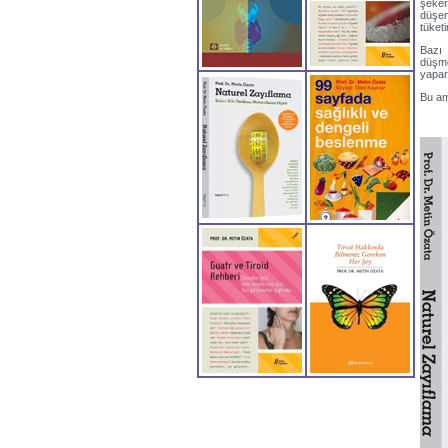
şeker
düşer
tüketi
Bazı 
düşme
yapar
Bu am