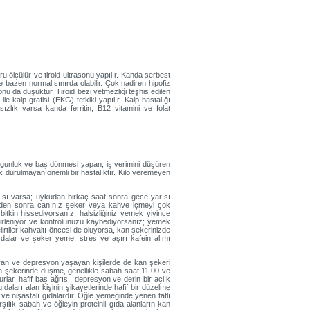
oru ölçülür ve tiroid ultrasonu yapılır. Kanda serbest
bazen normal sınırda olabilir. Çok nadiren hipofiz
nu da düşüktür. Tiroid bezi yetmezliği teşhis edilen
ile kalp grafisi (EKG) tetkiki yapılır. Kalp hastalığı
ızlık varsa kanda ferritin, B12 vitamini ve folat
orgunluk ve baş dönmesi yapan, iş verimini düşüren
ek durulmayan önemli bir hastalıktır. Kilo veremeyen
ğrısı varsa; uykudan birkaç saat sonra gece yarısı
leden sonra canınız şeker veya kahve içmeyi çok
itkin hissediyorsanız; halsizliğiniz yemek yiyince
nirleniyor ve kontrolünüzü kaybediyorsanız; yemek
tiler kahvaltı öncesi de oluyorsa, kan şekerinizde
gıdalar ve şeker yeme, stres ve aşırı kafein alımı
mayan ve depresyon yaşayan kişilerde de kan şekeri
 Kan şekerinde düşme, genellikle sabah saat 11.00 ve
lar, hafif baş ağrısı, depresyon ve derin bir açlık
daları alan kişinin şikayetlerinde hafif bir düzelme
e nişastalı gıdalardır. Öğle yemeğinde yenen tatlı
ılık sabah ve öğleyin proteinli gıda alanların kan