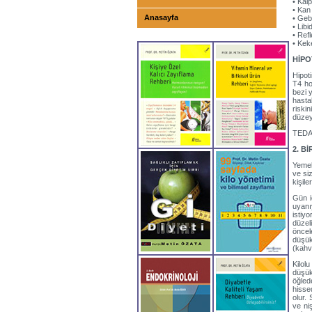
• Kal
• Kan
Anasayfa
• Geb
• Lib
• Ref
• Kek
HİPO
Hipoti
T4 ho
bezi 
hastal
riski
düzeyl
TEDA
2. B
Yemek
ve si
kişile
Gün i
uyanı
istiy
düzel
öncel
düşük
(kahv
Kilol
düşük
öğled
hisse
olur.
ve ni