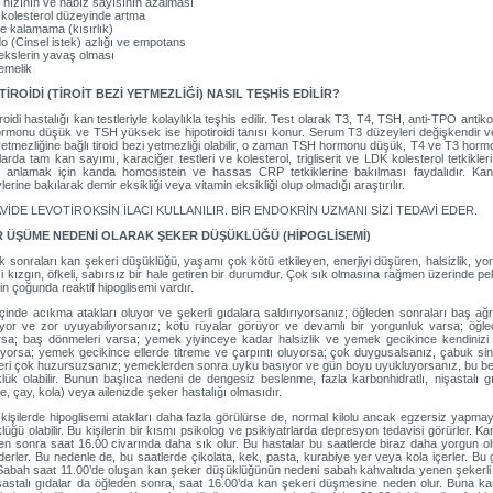
p hızının ve nabız sayısının azalması
 kolesterol düzeyinde artma
e kalamama (kısırlık)
ido (Cinsel istek) azlığı ve empotans
lekslerin yavaş olması
emelik
TİROİDİ (TİROİT BEZİ YETMEZLİĞİ) NASIL TEŞHİS EDİLİR?
roidi hastalığı kan testleriyle kolaylıkla teşhis edilir. Test olarak T3, T4, TSH, anti-TPO antik
rmonu düşük ve TSH yüksek ise hipotiroidi tanısı konur. Serum T3 düzeyleri değişkendir ve 
yetmezliğine bağlı tiroid bezi yetmezliği olabilir, o zaman TSH hormonu düşük, T4 ve T3 hormo
arda tam kan sayımı, karaciğer testleri ve kolesterol, trigliserit ve LDK kolesterol tetkikleri 
ni anlamak için kanda homosistein ve hassas CRP tetkiklerine bakılması faydalıdır. Kans
erine bakılarak demir eksikliği veya vitamin eksikliği olup olmadığı araştırılır.
VİDE LEVOTİROKSİN İLACI KULLANILIR. BİR ENDOKRİN UZMANI SİZİ TEDAVİ EDER.
İR ÜŞÜME NEDENİ OLARAK ŞEKER DÜŞÜKLÜĞÜ (HİPOGLİSEMİ)
 sonraları kan şekeri düşüklüğü, yaşamı çok kötü etkileyen, enerjiyi düşüren, halsizlik, y
zi kızgın, öfkeli, sabırsız bir hale getiren bir durumdur. Çok sık olmasına rağmen üzerinde p
rin çoğunda reaktif hipoglisemi vardır.
çinde acıkma atakları oluyor ve şekerli gıdalara saldırıyorsanız; öğleden sonraları baş a
yor ve zor uyuyabiliyorsanız; kötü rüyalar görüyor ve devamlı bir yorgunluk varsa; öğ
orsa; baş dönmeleri varsa; yemek yiyinceye kadar halsizlik ve yemek gecikince kendinizi b
iyorsa; yemek gecikince ellerde titreme ve çarpıntı oluyorsa; çok duygusalsanız, çabuk si
eri çok huzursuzsanız; yemeklerden sonra uyku basıyor ve gün boyu uyukluyorsanız, bu belir
lük olabilir. Bunun başlıca nedeni de dengesiz beslenme, fazla karbonhidratlı, nişastalı 
e, çay, kola) veya ailenizde şeker hastalığı olmasıdır.
u kişilerde hipoglisemi atakları daha fazla görülürse de, normal kilolu ancak egzersiz yap
lüğü olabilir. Bu kişilerin bir kısmı psikolog ve psikiyatrlarda depresyon tedavisi görürler.
en sonra saat 16.00 civarında daha sık olur. Bu hastalar bu saatlerde biraz daha yorgun olur
derler. Bu nedenle de, bu saatlerde çikolata, kek, pasta, kurabiye yer veya kola içerler. Bu gı
 Sabah saat 11.00’de oluşan kan şeker düşüklüğünün nedeni sabah kahvaltıda yenen şekerli v
şastalı gıdalar da öğleden sonra, saat 16.00’da kan şekeri düşmesine neden olur. Buna karş