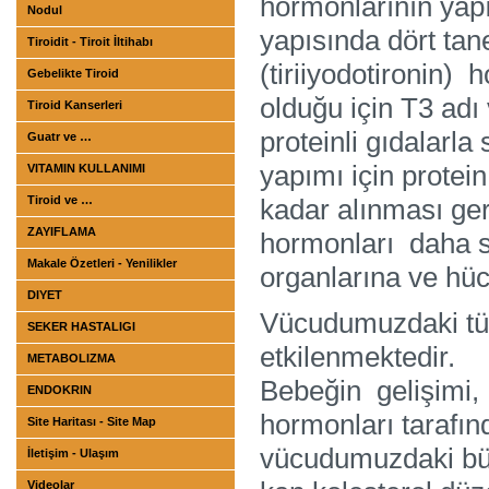
hormonlarının yap
Nodul
yapısında dört tan
Tiroidit - Tiroit İltihabı
(tiriiyodotironin)
Gebelikte Tiroid
olduğu için T3 adı 
Tiroid Kanserleri
proteinli gıdalarla
Guatr ve …
yapımı için protei
VITAMIN KULLANIMI
Tiroid ve …
kadar alınması ge
ZAYIFLAMA
hormonları daha s
Makale Özetleri - Yenilikler
organlarına ve hücr
DIYET
Vücudumuzdaki tüm
SEKER HASTALIGI
etkilenmektedir.
METABOLIZMA
Bebeğin gelişimi,
ENDOKRIN
hormonları tarafınd
Site Haritası - Site Map
vücudumuzdaki bütü
İletişim - Ulaşım
Videolar