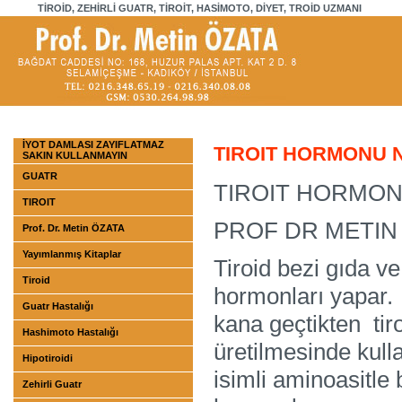
TİROİD, ZEHİRLİ GUATR, TİROİT, HASİMOTO, DİYET, TROİD UZMANI
İYOT DAMLASI ZAYIFLATMAZ
TIROIT HORMONU 
SAKIN KULLANMAYIN
GUATR
TIROIT HORMON
TIROIT
PROF DR METIN
Prof. Dr. Metin ÖZATA
Yayımlanmış Kitaplar
Tiroid bezi gıda ve
Tiroid
hormonları yapar. 
Guatr Hastalığı
kana geçtikten tiro
Hashimoto Hastalığı
üretilmesinde kulla
Hipotiroidi
isimli aminoasitle 
Zehirli Guatr