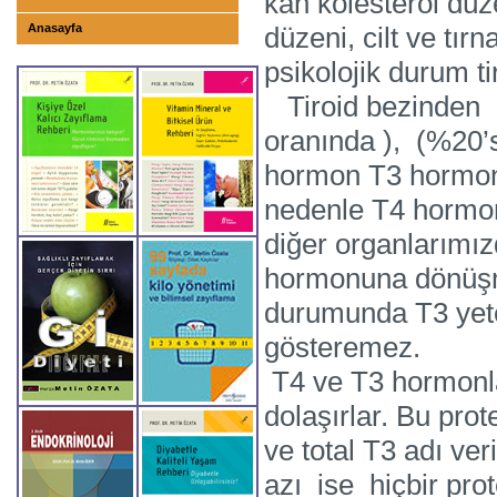
kan kolesterol düze
Anasayfa
düzeni, cilt ve tır
psikolojik durum ti
Tiroid bezinden ik
oranında ), (%20’
hormon T3 hormon
nedenle T4 hormo
diğer organlarımı
hormonuna dönüş
durumunda T3 yeter
gösteremez.
T4 ve T3 hormonla
dolaşırlar. Bu prot
ve total T3 adı ver
azı ise hiçbir pr