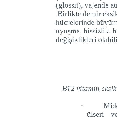
(glossit), vajende a
Birlikte demir eksi
hücrelerinde büyüm
uyuşma, hissizlik, h
değişiklikleri olabili
B12 vitamin eksik
·
Mid
ülseri v