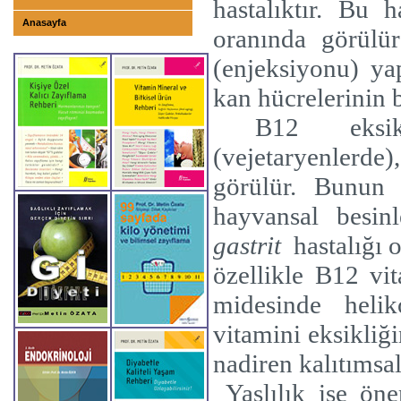
hastalıktır. Bu 
Anasayfa
oranında görülür
(enjeksiyonu) yap
kan hücrelerinin
B12 eksik
(vejetaryenlerd
görülür. Bunun
hayvansal besinl
gastrit
hastalığı 
özellikle B12 vi
midesinde helik
vitamini eksikliğ
nadiren kalıtımsal
Yaşlılık ise ön