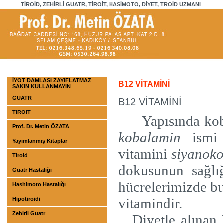
TİROİD, ZEHİRLİ GUATR, TİROİT, HASİMOTO, DİYET, TROİD UZMANI
İYOT DAMLASI ZAYIFLATMAZ
B12 VİTAMİNİ
SAKIN KULLANMAYIN
GUATR
B12 VİTAMİNİ
TIROIT
Yapısında kob
Prof. Dr. Metin ÖZATA
kobalamin
ismi d
Yayımlanmış Kitaplar
vitamini
siyanok
Tiroid
dokusunun sağlı
Guatr Hastalığı
hücrelerimizde bu
Hashimoto Hastalığı
vitamindir.
Hipotiroidi
Zehirli Guatr
Diyetle alınan