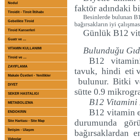
Nodul
faktör adındaki bi
Tiroidit - Tiroit İltihabı
Besinlerde bulunan B1
Gebelikte Tiroid
bağırsakların iyi çalışmas
Günlük B12 vit
Tiroid Kanserleri
Guatr ve …
Bulunduğu Gıd
VITAMIN KULLANIMI
Tiroid ve …
B12 vitamini
ZAYIFLAMA
tavuk,
hindi
eti 
Makale Özetleri - Yenilikler
bulunur. Bitki 
DIYET
sütte 0.9 mikrogr
SEKER HASTALIGI
B12 Vitamini 
METABOLIZMA
B12 vitamin e
ENDOKRIN
durumunda gör
Site Haritası - Site Map
İletişim - Ulaşım
bağırsaklardan e
Videolar