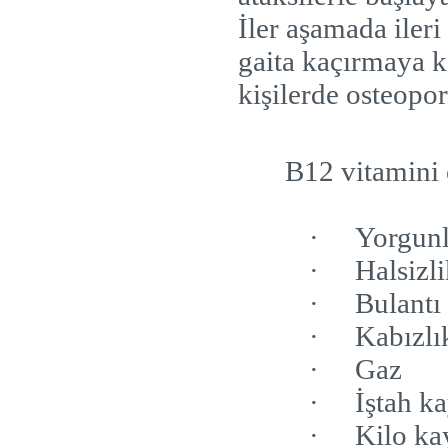
İler aşamada ileri 
gaita kaçırmaya ka
kişilerde osteopor
B12 vitamini e
·
Yorgun
·
Halsizl
·
Bulantı
·
Kabızlı
·
Gaz
·
İştah k
·
Kilo ka