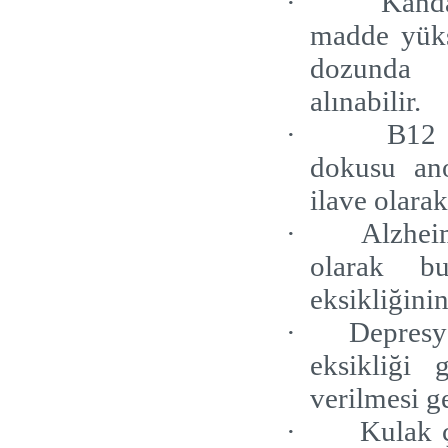
·
Kanda
madde yüks
dozunda
alınabilir.
·
B12 
dokusu ano
ilave olarak
·
Alzheim
olarak b
eksikliğinin
·
Depresyo
eksikliği
verilmesi ge
·
Kulak ç