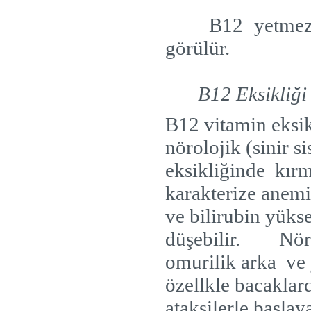
B12 yetmez
görülür.
B12 Eksikliği 
B12 vitamin eksik
nörolojik (sinir si
eksikliğinde
kırm
karakterize anemi
ve bilirubin yükse
düşebilir.
Nöro
omurilik arka
ve 
özellkle bacaklar
ataksilerle başla