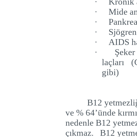
·
Kronik 
·
Mide am
·
Pankrea
·
Sjögre
·
AIDS ha
·
Şeker 
laçları 
gibi)
B12 yetmezliğ
ve % 64’ünde kırmı
nedenle B12 yetmez
çıkmaz.
B12 yetme