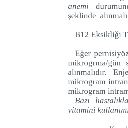
anemi
durumunda
şeklinde
alınmalı
B12 Eksikliği T
Eğer pernisiyö
mikrogrma/gün 
alınmalıdır. Enj
mikrogram intram
mikrogram intramu
Bazı hastalık
vitamini kullanım