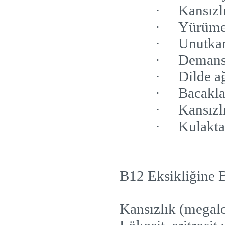
·
Kansızl
·
Yürüme
·
Unutka
·
Deman
·
Dilde a
·
Bacakla
·
Kansızl
·
Kulakta
B12 Eksikliğine B
Kansızlık (megal