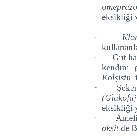
omepraz
eksikliği
·
Klo
kullananl
·
Gut ha
kendini g
Kolşisin
·
Şeker
(Glukofaj
eksikliği 
·
Ameli
oksit
de B1