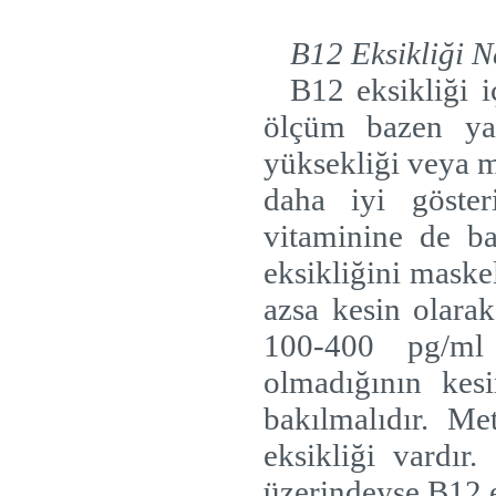
B12 Eksikliği Na
B12 eksikliği 
ölçüm bazen yan
yüksekliği veya m
daha iyi göster
vitaminine de ba
eksikliğini mask
azsa kesin olara
100-400 pg/ml
olmadığının kesi
bakılmalıdır. M
eksikliği vardır.
üzerindeyse B12 e