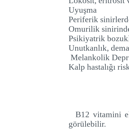
Lökosit, eritrosit
Uyuşma
Periferik sinirler
Omurilik sinirind
Psikiyatrik bozukl
Unutkanlık, dem
Melankolik Depr
Kalp hastalığı ri
B12 vitamini e
görülebilir.