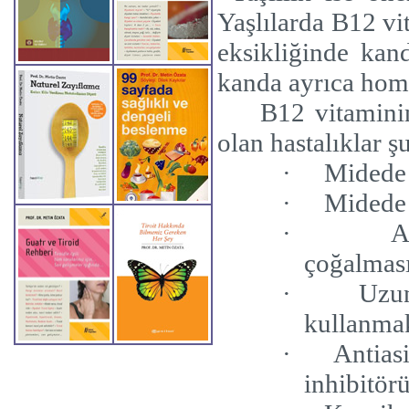
Yaşlılarda B12 vi
eksikliğinde kan
kanda ayrıca homo
B12 vitamini
olan hastalıklar ş
·
Midede 
·
Midede 
·
A
çoğalmas
·
Uzun
kullanma
·
Antias
inhibitör