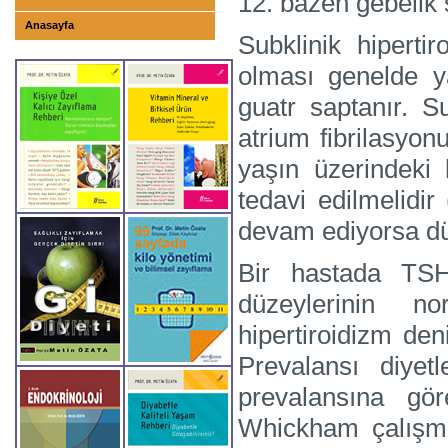
12. bazen gebelik 
Anasayfa
Subklinik hipert
olması genelde ya
guatr saptanır. Su
atrium fibrilasyon
yaşın üzerindeki 
tedavi edilmelidir
devam ediyorsa düş
Bir hastada TS
düzeylerinin n
hipertiroidizm den
Prevalansı diyet
prevalansına göre
Whickham çalışmas