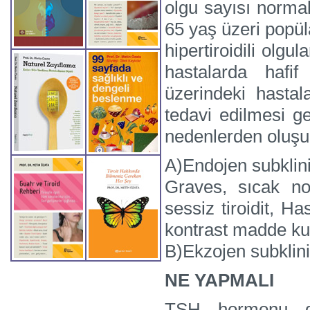
olgu sayısı norma
65 yaş üzeri popül
hipertiroidili olgul
hastalarda hafi
üzerindeki hastal
tedavi edilmesi ger
nedenlerden oluşu
A)Endojen subklini
Graves, sıcak nodu
sessiz tiroidit, H
kontrast madde ku
B)Ekzojen subklinik
NE YAPMALI
TSH hormonu düş