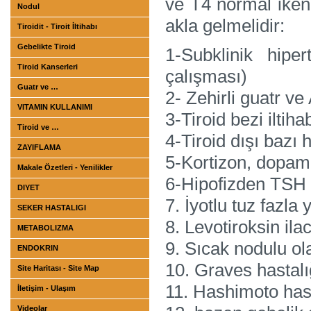
ve T4 normal iken
Nodul
akla gelmelidir:
Tiroidit - Tiroit İltihabı
Gebelikte Tiroid
1-Subklinik hiper
Tiroid Kanserleri
çalışması)
Guatr ve …
2- Zehirli guatr ve 
VITAMIN KULLANIMI
3-Tiroid bezi iltiha
Tiroid ve …
4-Tiroid dışı bazı 
ZAYIFLAMA
5-Kortizon, dopamin
Makale Özetleri - Yenilikler
6-Hipofizden TSH 
DIYET
7. İyotlu tuz fazla 
SEKER HASTALIGI
8. Levotiroksin ila
METABOLIZMA
9. Sıcak nodulu ol
ENDOKRIN
10. Graves hastalı
Site Haritası - Site Map
11. Hashimoto hast
İletişim - Ulaşım
Videolar