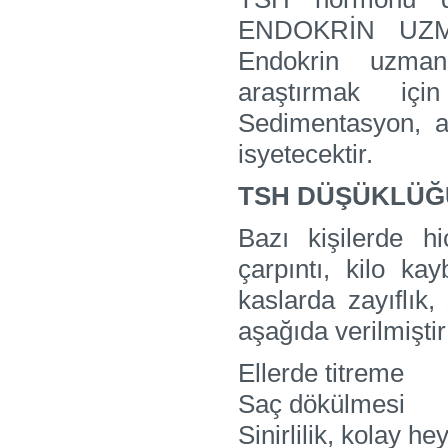
ENDOKRİN UZMAN
Endokrin uzma
araştırmak için
Sedimentasyon, ant
isyetecektir.
TSH DÜŞÜKLÜĞÜ
Bazı kişilerde h
çarpıntı, kilo kay
kaslarda zayıflık, 
aşağıda verilmiştir
Ellerde titreme
Saç dökülmesi
Sinirlilik, kolay 