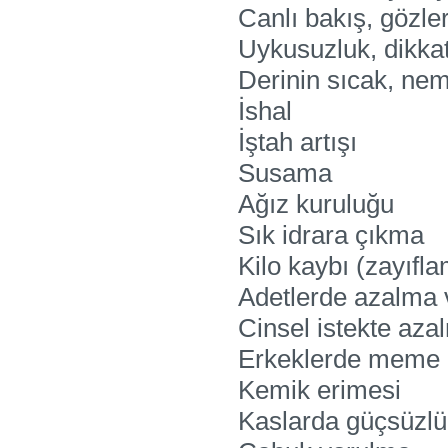
Canlı bakış, gözl
Uykusuzluk, dikka
Derinin sıcak, nem
İshal
İştah artışı
Susama
Ağız kuruluğu
Sık idrara çıkma
Kilo kaybı (zayıfl
Adetlerde azalma 
Cinsel istekte az
Erkeklerde meme 
Kemik erimesi
Kaslarda güçsüzlü