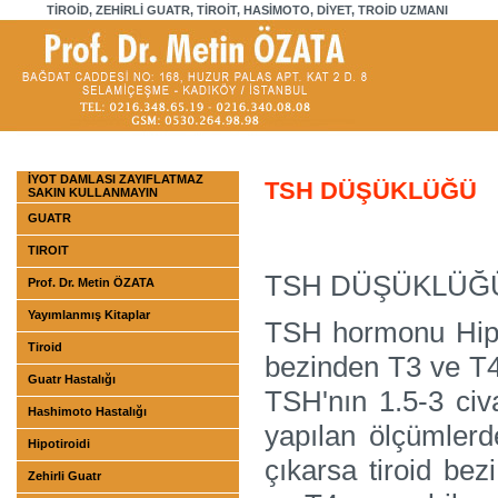
TİROİD, ZEHİRLİ GUATR, TİROİT, HASİMOTO, DİYET, TROİD UZMANI
İYOT DAMLASI ZAYIFLATMAZ
TSH DÜŞÜKLÜĞÜ
SAKIN KULLANMAYIN
GUATR
TIROIT
TSH DÜŞÜKLÜĞ
Prof. Dr. Metin ÖZATA
Yayımlanmış Kitaplar
TSH hormonu Hipof
Tiroid
bezinden T3 ve T4
Guatr Hastalığı
TSH'nın 1.5-3 civ
Hashimoto Hastalığı
yapılan ölçümler
Hipotiroidi
çıkarsa tiroid be
Zehirli Guatr